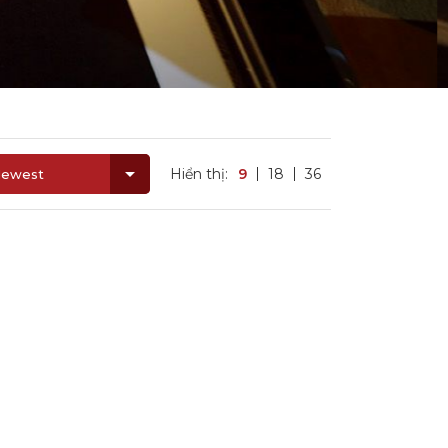
Hiển thị:
9
18
36
ewest