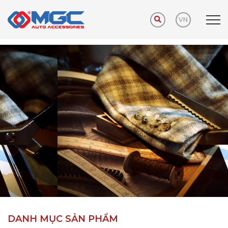
VN
Trang chủ
Sản phẩm
Phụ kiện khuyến mãi
DANH MỤC SẢN PHẨM