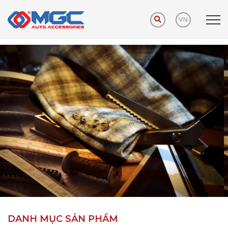
VN
Trang chủ
Sản phẩm
Phụ kiện khuyến mãi
DANH MỤC SẢN PHẨM