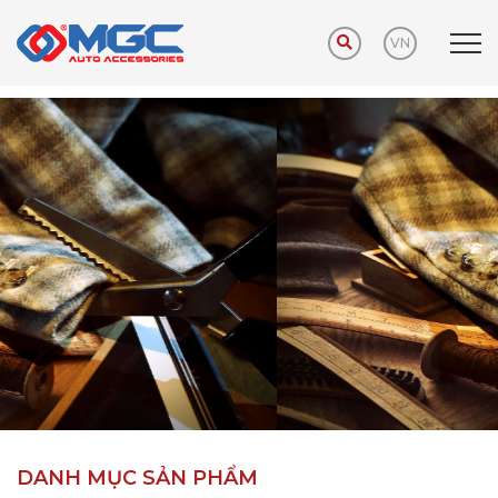
VN
Trang chủ
Sản phẩm
Phụ kiện khuyến mãi
DANH MỤC SẢN PHẨM