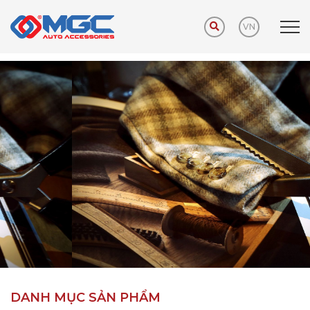
VN
Trang chủ
Sản phẩm
Phụ kiện khuyến mãi
DANH MỤC SẢN PHẨM