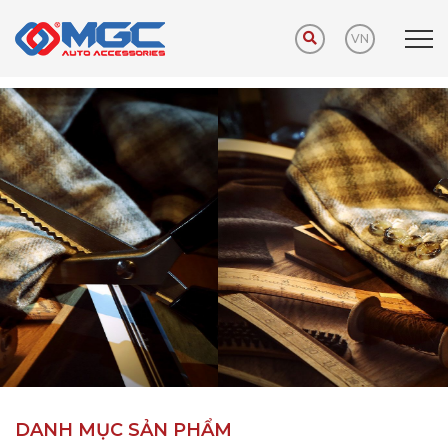
VN
Trang chủ
Sản phẩm
Phụ kiện khuyến mãi
DANH MỤC SẢN PHẨM