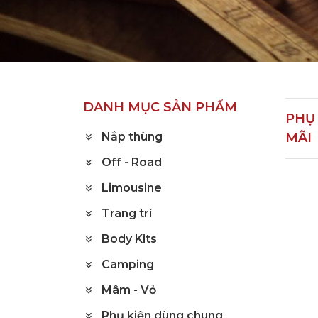
Trang chủ
Sản phẩm
Phụ kiện khuyến mã
DANH MỤC SẢN PHẨM
PHỤ
Nắp thùng
MÃI
Off - Road
Limousine
Trang trí
Body Kits
Camping
Mâm - Vỏ
Phụ kiện dùng chung