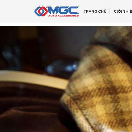
TRANG CHỦ
GIỚI THI
GIỚI THIỆU
NẮP THÙNG