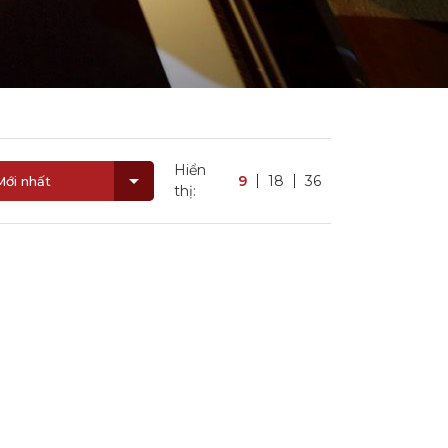
Hiển
9
18
36
Mới nhất
thị: