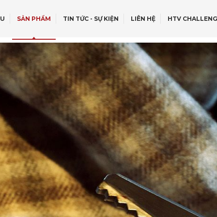
ỆU
SẢN PHẨM
TIN TỨC - SỰ KIỆN
LIÊN HỆ
HTV CHALLENG
OFF - ROAD