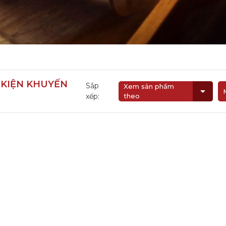
i
 KIỆN KHUYẾN
Sắp
Xem sản phẩm
xếp:
theo