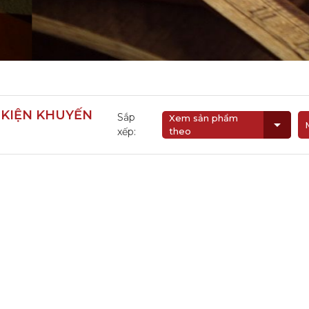
i
 KIỆN KHUYẾN
Sắp
Xem sản phẩm
xếp:
theo