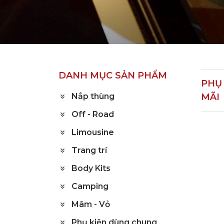
Trang chủ
Sản phẩm
Phụ kiện khuyến mã
DANH MỤC SẢN PHẨM
PHỤ
Nắp thùng
MÃI
Off - Road
Limousine
Trang trí
Body Kits
Camping
Mâm - Vỏ
Phụ kiện dùng chung