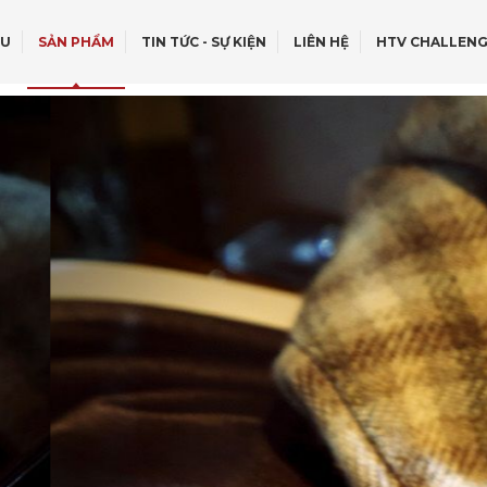
ỆU
SẢN PHẨM
TIN TỨC - SỰ KIỆN
LIÊN HỆ
HTV CHALLENG
OFF - ROAD