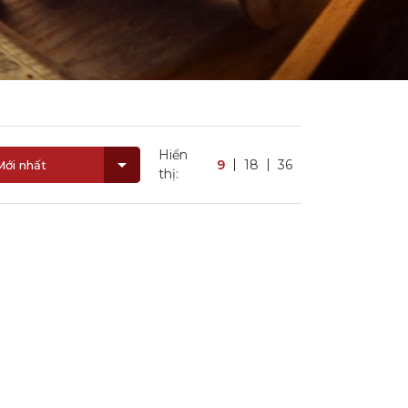
Hiển
9
18
36
Mới nhất
thị: