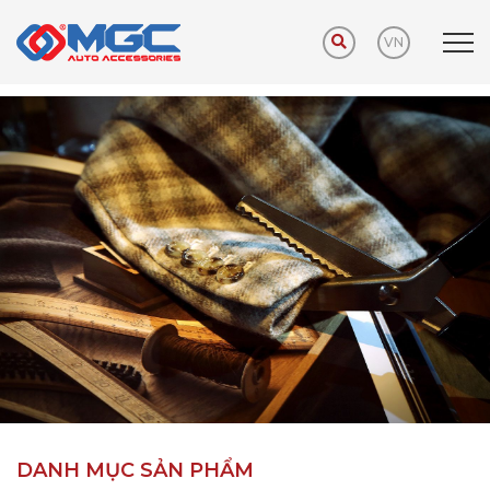
VN
Trang chủ
Sản phẩm
Phụ kiện khuyến mãi
DANH MỤC SẢN PHẨM