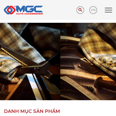
VN
Trang chủ
Sản phẩm
Phụ kiện khuyến mãi
DANH MỤC SẢN PHẨM