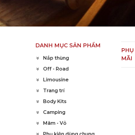
Trang chủ
Sản phẩm
Phụ kiện khuyến mã
DANH MỤC SẢN PHẨM
PHỤ
Nắp thùng
MÃI
Off - Road
Limousine
Trang trí
Body Kits
Camping
Mâm - Vỏ
Phụ kiện dùng chung