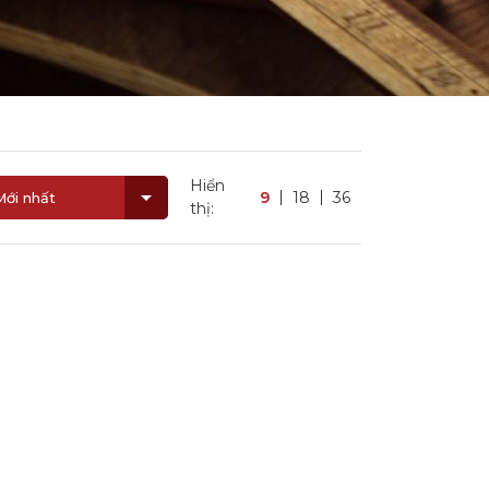
Hiển
9
18
36
Mới nhất
thị: