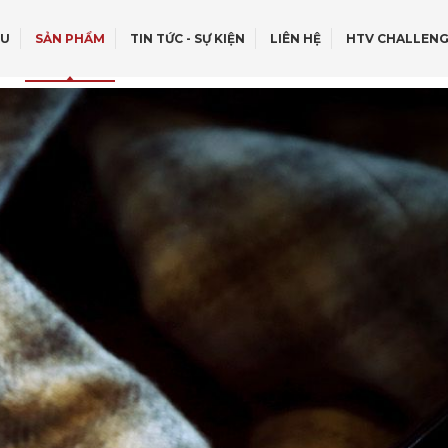
ỆU
SẢN PHẨM
TIN TỨC - SỰ KIỆN
LIÊN HỆ
HTV CHALLENG
OFF - ROAD