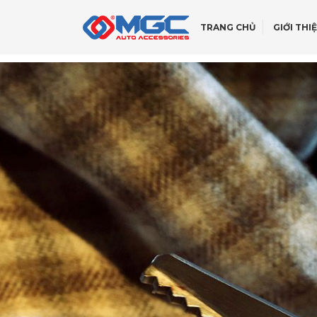
TRANG CHỦ
GIỚI THI
GIỚI THIỆU
NẮP THÙNG