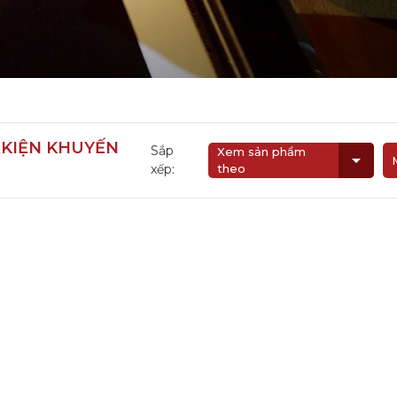
i
 KIỆN KHUYẾN
Sắp
Xem sản phẩm
xếp:
theo