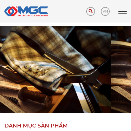
VN
Trang chủ
Sản phẩm
Phụ kiện khuyến mãi
DANH MỤC SẢN PHẨM