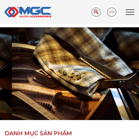
VN
Trang chủ
Sản phẩm
Phụ kiện khuyến mãi
DANH MỤC SẢN PHẨM