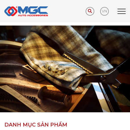
VN
Trang chủ
Sản phẩm
Phụ kiện khuyến mãi
DANH MỤC SẢN PHẨM