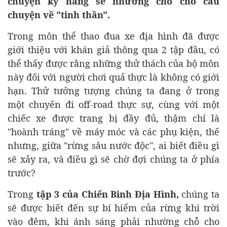
chuyện kỹ năng sẽ nhường chỗ cho câu
chuyện về "tinh thần".
Trong môn thể thao đua xe địa hình đã được
giới thiệu với khán giả thông qua 2 tập đầu, có
thể thấy được rằng những thử thách của bộ môn
này đối với người chơi quả thực là không có giới
hạn. Thử tưởng tượng chúng ta đang ở trong
một chuyến đi off-road thực sự, cùng với một
chiếc xe được trang bị đầy đủ, thậm chí là
"hoành tráng" về máy móc và các phụ kiện, thế
nhưng, giữa "rừng sâu nước độc", ai biết điều gì
sẽ xảy ra, và điều gì sẽ chờ đợi chúng ta ở phía
trước?
Trong
tập 3 của Chiến Binh Địa Hình,
chúng ta
sẽ được biết đến sự bí hiểm của rừng khi trời
vào đêm, khi ánh sáng phải nhường chỗ cho