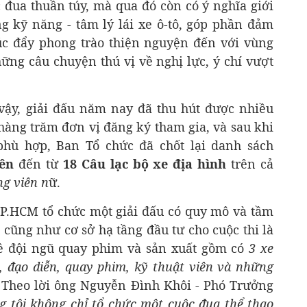
 đua thuần túy, mà qua đó còn có ý nghĩa giới
g kỹ năng - tâm lý lái xe ô-tô, góp phần đảm
húc đẩy phong trào thiện nguyện đến với vùng
hững câu chuyện thú vị về nghị lực, ý chí vượt
vậy, giải đấu năm nay đã thu hút được nhiều
 hàng trăm đơn vị đăng ký tham gia, và sau khi
 phù hợp, Ban Tổ chức đã chốt lại danh sách
iên
đến từ
18 Câu lạc bộ xe địa hình
trên cả
ng viên n
ữ.
TP.HCM tổ chức một giải đấu có quy mô và tầm
 cũng như cơ sở hạ tầng đầu tư cho cuộc thi là
Về đội ngũ quay phim và sản xuất gồm có
3 xe
, đạo diễn, quay phim, kỹ thuật viên và những
. Theo lời ông Nguyễn Đình Khôi - Phó Trưởng
g tôi không chỉ tổ chức môt cuộc đua thể thao