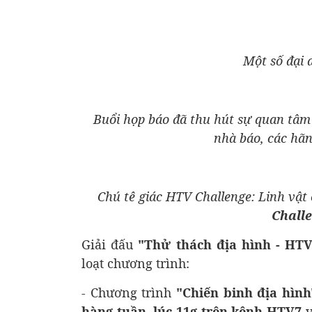
Một số đại 
Buổi họp báo đã thu hút sự quan tâm 
nhà báo, các hãn
Chú tê giác HTV Challenge: Linh vật 
Chall
Giải đấu
"Thử thách địa hình - HTV
loạt chương trình:
- Chương trình
"Chiến binh địa hình
hàng tuần, lúc 11g trên kênh HTV7
v