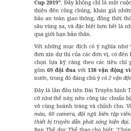
Cup 2019"
. Đây không chỉ là một cuộc
thiệu đến công chúng, khán giả nhữn
bảo an toàn giao thông, đồng thời t
sâu vùng xa, và đặc biệt hơn hết là n
qua giới hạn bản thân.
Với những mục đích có ý nghĩa như 
đơn xin dự thi của các đơn vị, có đến
chọn lựa kỹ càng theo các tiêu chí
gồm
69 đội đua
với
138 vận động v
nước, trong đó đáng chú ý có
2 vận độ
Đây là lần đầu tiên Đài Truyền hình 
cỡ như thế này, nên công tác chuẩn bị
vô cùng hoành tráng và chỉnh chu. 
màu, 60 camera, đội ngũ biên tập viên
thiết bị truyền dẫn phát sóng hiện đại
Ban Thể dục Thể thao cho biết:
"Chún