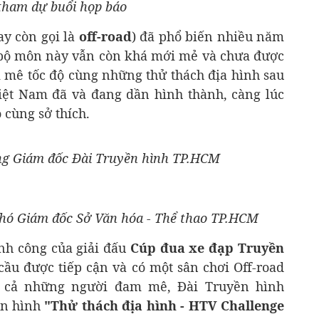
 tham dự buổi họp báo
ay còn gọi là
off-road
) đã phổ biến nhiều năm
ì bộ môn này vẫn còn khá mới mẻ và chưa được
m mê tốc độ cùng những thử thách địa hình sau
Việt Nam đã và đang dần hình thành, càng lúc
 cùng sở thích.
ng Giám đốc Đài Truyền hình TP.HCM
Phó Giám đốc Sở Văn hóa - Thể thao TP.HCM
ành công của giải đấu
Cúp đua xe đạp Truyền
u được tiếp cận và có một sân chơi Off-road
t cả những người đam mê, Đài Truyền hình
ền hình
"Thử thách địa hình - HTV Challenge