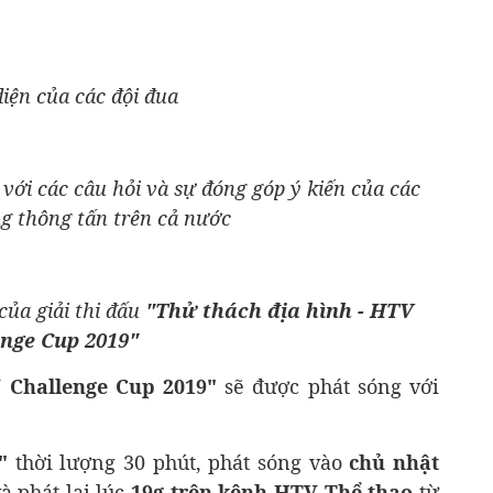
diện của các đội đua
với các câu hỏi và sự đóng góp ý kiến của các
g thông tấn trên cả nước
của giải thi đấu
"Thử thách địa hình - HTV
enge Cup 2019"
 Challenge Cup 2019"
sẽ được phát sóng với
"
thời lượng 30 phút, phát sóng vào
chủ nhật
à phát lại lúc
19g trên kênh HTV Thể thao
từ