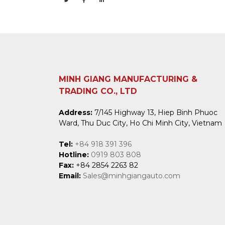
MINH GIANG MANUFACTURING &
TRADING CO., LTD
Address:
7/145 Highway 13, Hiep Binh Phuoc
Ward, Thu Duc City, Ho Chi Minh City, Vietnam
Tel:
+84 918 391 396
Hotline:
0919 803 808
Fax:
+84 2854 2263 82
Email:
Sales@minhgiangauto.com