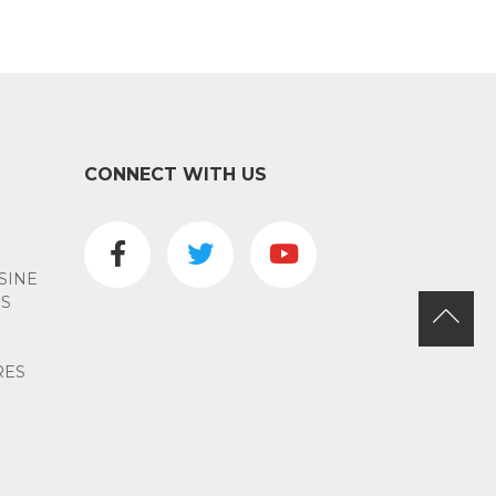
CONNECT WITH US
SINE
ES
RES