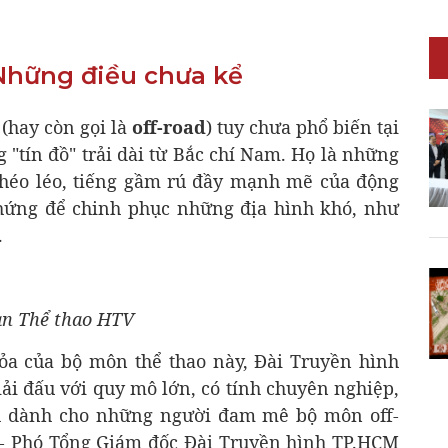
Những điều chưa kể
(hay còn gọi là
off-road
) tuy chưa phổ biến tại
 "tín đồ" trải dài từ Bắc chí Nam. Họ là những
BODY KITS
khéo léo, tiếng gầm rú đầy mạnh mẽ của động
o hứng để chinh phục những địa hình khó, như
.
an Thể thao HTV
ỏa của bộ môn thể thao này, Đài Truyền hình
ải đấu với quy mô lớn, có tính chuyên nghiệp,
h dành cho những người đam mê bộ môn off-
UNIVERSAL PRODUCTS
 - Phó Tổng Giám đốc Đài Truyền hình TP.HCM