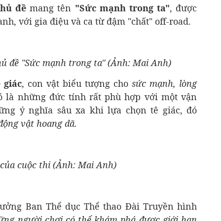
chủ đề
mang tên
"Sức mạnh trong ta"
, được
nh, với gia điệu và ca từ đậm "chất" off-road.
hủ đề "Sức mạnh trong ta" (Ảnh: Mai Anh)
 giác
, con vật biểu tượng cho
sức mạnh, lòng
đó là những đức tính rất phù hợp với một vận
ững ý nghĩa sâu xa khi lựa chọn tê giác, đó
động vật hoang dã.
t của cuộc thi (Ảnh: Mai Anh)
ưởng Ban Thể dục Thể thao Đài Truyền hình
hững người chơi có thể khám phá được giới hạn