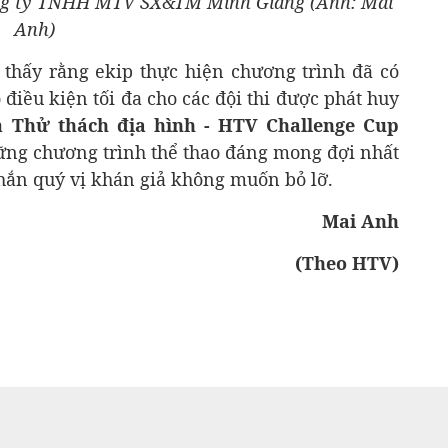
ông ty TNHH MTV SX&TM Minh Giang (Ảnh: Mai
Anh)
ể thấy rằng ekip thực hiện chương trình đã có
điều kiện tối đa cho các đội thi được phát huy
mà
Thử thách địa hình - HTV Challenge Cup
ững chương trình thể thao đáng mong đợi nhất
hắn quý vị khán giả không muốn bỏ lỡ.
Mai Anh
(Theo HTV)