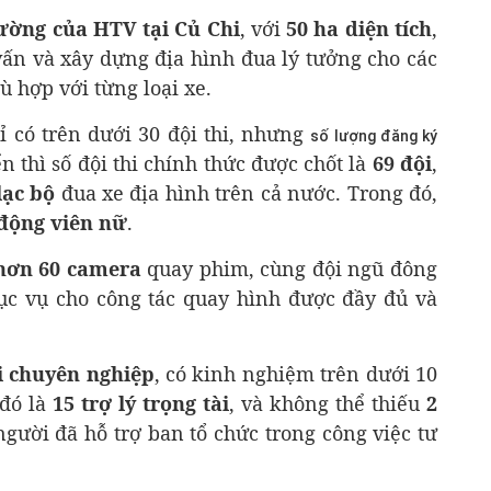
ường của HTV tại Củ Chi
, với
50 ha diện tích
,
vấn và xây dựng địa hình đua lý tưởng cho các
ù hợp với từng loại xe.
ỉ có trên dưới 30 đội thi, nhưng
số lượng đăng ký
n thì số đội thi chính thức được chốt là
69 đội
,
lạc bộ
đua xe địa hình trên cả nước. Trong đó,
động viên nữ
.
hơn 60 camera
quay phim, cùng đội ngũ đông
phục vụ cho công tác quay hình được đầy đủ và
ài chuyên nghiệp
, có kinh nghiệm trên dưới 10
 đó là
15 trợ lý trọng tài
, và không thể thiếu
2
gười đã hỗ trợ ban tổ chức trong công việc tư