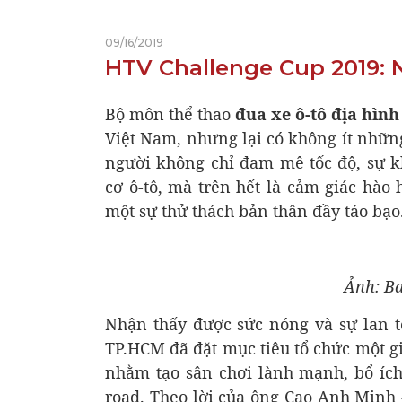
09/16/2019
HTV Challenge Cup 2019: 
Bộ môn thể thao
đua xe ô-tô địa hình
Việt Nam, nhưng lại có không ít những
ACCESSORIES
người không chỉ đam mê tốc độ, sự 
cơ ô-tô, mà trên hết là cảm giác hà
một sự thử thách bản thân đầy táo bạo
Ảnh: B
Nhận thấy được sức nóng và sự lan t
TP.HCM đã đặt mục tiêu tổ chức một gi
nhằm tạo sân chơi lành mạnh, bổ íc
WHEELS -TIRES
road. Theo lời của ông Cao Anh Minh