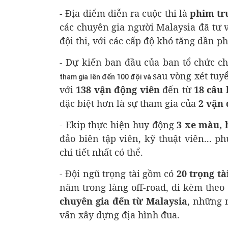
- Địa điểm diễn ra cuộc thi là
phim tr
các chuyên gia người Malaysia đã tư 
đội thi, với các cấp độ khó tăng dần ph
- Dự kiến ban đầu của ban tổ chức ch
sau vòng xét tuyể
tham gia lên đến 100 đội và
với
138 vận động viên
đến từ
18 câu 
đặc biệt hơn là sự tham gia của
2 vận 
- Ekip thực hiện huy động
3 xe màu, 
đảo biên tập viên, kỹ thuật viên... 
chi tiết nhất có thể.
- Đội ngũ trọng tài gồm có
20 trọng t
năm trong làng off-road, đi kèm theo
chuyên gia đến từ Malaysia
, những n
vấn xây dựng địa hình đua.