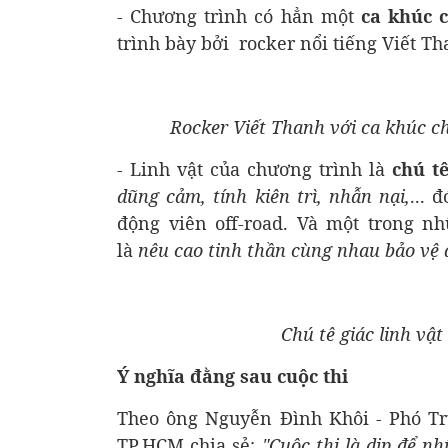
- Chương trình có hẳn một
ca khúc 
trình bày bởi rocker nổi tiếng Viết Tha
Rocker Viết Thanh với ca khúc c
- Linh vật của chương trình là
chú tê
dũng cảm, tính kiên trì, nhẫn nại,
... 
động viên off-road. Và một trong nh
là
nêu cao tinh thần cùng nhau bảo vệ 
Chú tê giác linh vậ
Ý nghĩa đằng sau cuộc thi
Theo ông Nguyễn Đình Khôi - Phó Tr
TP.HCM chia sẻ:
"Cuộc thi là dịp để n